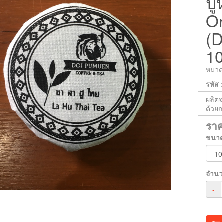
ปู
Or
(
10
หมวดห
รหัส
ผลิต
ด้วยก
รา
ขนา
จำน
-