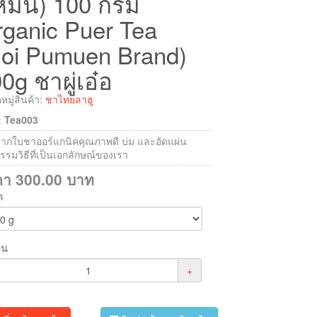
่หมื่น) 100 กรัม
ganic Puer Tea
Doi Pumuen Brand)
0g ชาผู่เอ๋อ
มู่สินค้า:
ชาไทยลาฮู
 : Tea003
จากใบชาออร์แกนิคคุณภาพดี บ่ม และอัดแผ่น
รรมวิธีที่เป็นเอกลักษณ์ของเรา
คา
300.00
บาท
ด
วน
+