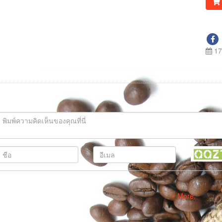
17
More.