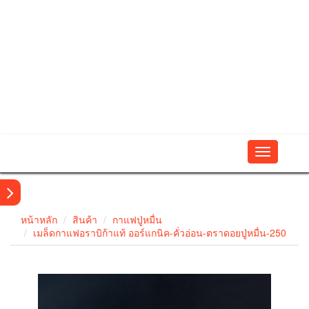
Toggle
navigation
หน้าหลัก
สินค้า
กาแฟปู่หมื่น
เมล็ดกาแฟอราบิก้าแท้ ออร์แกนิค-คั่วอ่อน-ตราดอยปู่หมื่น-250