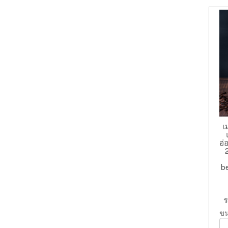
เ
อ่
be
ข