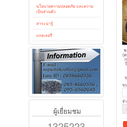
นโยบายความปลอดภัย และความ
เป็นส่วนตัว
สาระน่ารู้
แกลเลอรี่
ช
(ต
ก
ข
จ
ผู้เยื่ยมชม
1325223