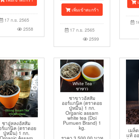
เ
เพิ่มเข้าตะกร้า
17 ก.ย. 2565
16
2558
17 ก.ย. 2565
2599
ชาขาวอัสสัม
ออร์แกนิค (ตราดอย
ปู่หมื่น) 1 กก.
Organic assam
white tea (Doi
Pumuen Brand) 1
ชาอู่หลงอัสสัม
kg.
อร์แกนิค (ตราดอย
เมล็
ปู่หมื่น) 1 กก.
แท้ ออ
Organic Assam
ราคา
3,500.00
บาท