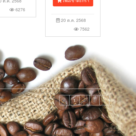
เพิ่มเข้าตะกร้า
 ต.ค. 2568
6276
20 ต.ค. 2568
7562
«
1
2
3
»